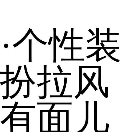
·个性装
扮拉风
有面儿