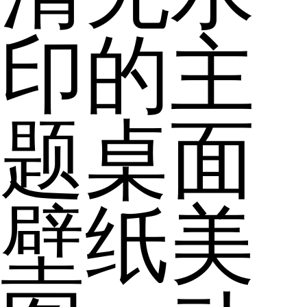
印的主
题桌面
壁纸美