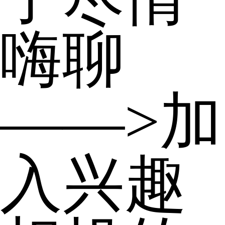
嗨聊
——>加
入兴趣