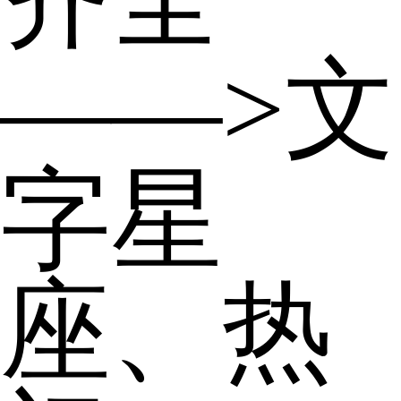
——>文
字星
座、热