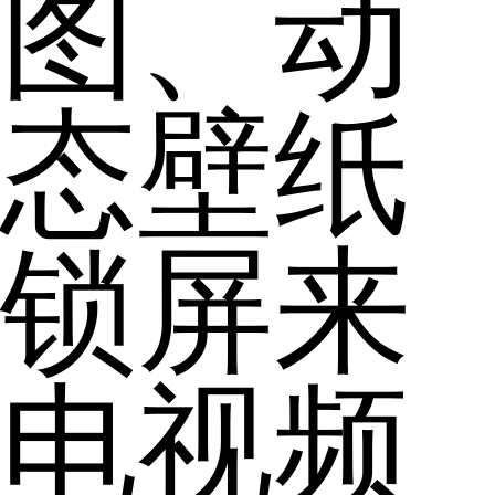
图、动
态壁纸
锁屏来
电视频