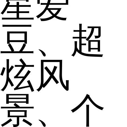
星爱
豆、超
炫风
景、个