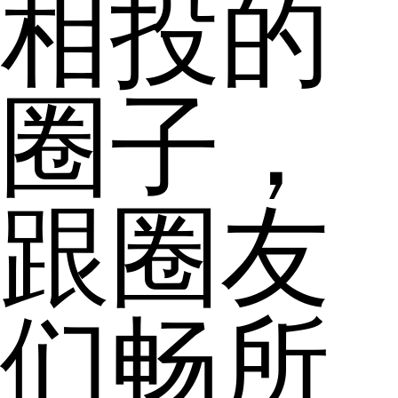
相投的
圈子，
跟圈友
们畅所