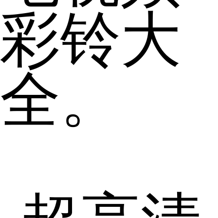
彩铃大
全。