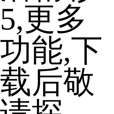
5,更多
功能,下
载后敬
请探