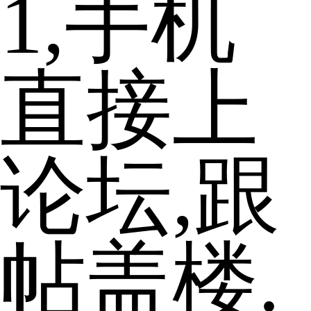
1,手机
直接上
论坛,跟
帖盖楼.