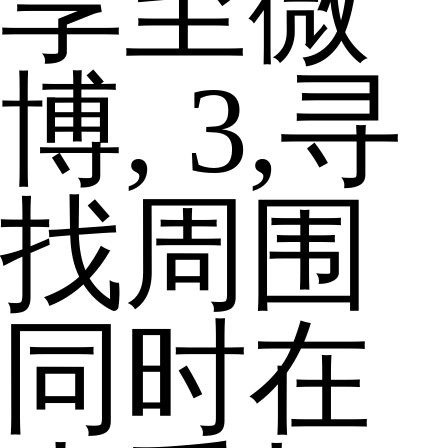
享至微
博, 3,寻
找周围
同时在