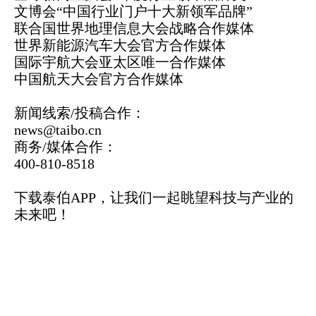
文博会“中国行业门户十大新领军品牌”
联合国世界地理信息大会战略合作媒体
世界新能源汽车大会官方合作媒体
国际宇航大会亚太区唯一合作媒体
中国航天大会官方合作媒体
新闻线索/投稿合作：
news@taibo.cn
商务/媒体合作：
400-810-8518
下载泰伯APP，让我们一起眺望科技与产业的
未来吧！